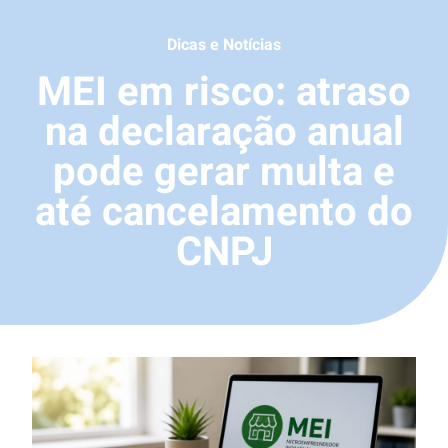
Dicas e Notícias
MEI em risco: atraso
na declaração anual
pode gerar multa e
até cancelamento do
CNPJ