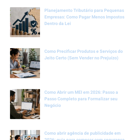
Planejamento Tributário para Pequenas
Empresas: Como Pagar Menos Impostos
Dentro da Lei
Como Precificar Produtos e Serviços do
Jeito Certo (Sem Vender no Prejuízo)
Como Abrir um MEI em 2026: Passo a
Passo Completo para Formalizar seu
Negócio
Como abrir agência de publicidade em
2026: guia para começar com segurança