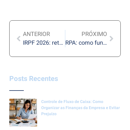
ANTERIOR
PRÓXIMO
IRPF 2026: reta final exige atenção redobrada para evitar erros e cair na malha fina
RPA: como funciona o Recibo de Pagamento Autônomo e quais cuidados evitar em 2026
Posts Recentes
Controle de Fluxo de Caixa: Como
Organizar as Finanças da Empresa e Evitar
Prejuízo