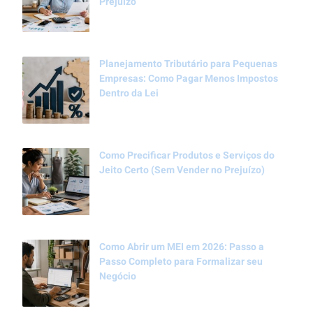
Prejuízo
Planejamento Tributário para Pequenas
Empresas: Como Pagar Menos Impostos
Dentro da Lei
Como Precificar Produtos e Serviços do
Jeito Certo (Sem Vender no Prejuízo)
Como Abrir um MEI em 2026: Passo a
Passo Completo para Formalizar seu
Negócio