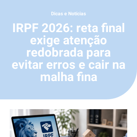
Dicas e Notícias
IRPF 2026: reta final
exige atenção
redobrada para
evitar erros e cair na
malha fina