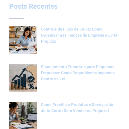
Posts Recentes
Controle de Fluxo de Caixa: Como
Organizar as Finanças da Empresa e Evitar
Prejuízo
Planejamento Tributário para Pequenas
Empresas: Como Pagar Menos Impostos
Dentro da Lei
Como Precificar Produtos e Serviços do
Jeito Certo (Sem Vender no Prejuízo)