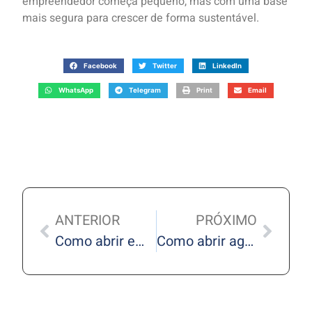
empreendedor começa pequeno, mas com uma base
mais segura para crescer de forma sustentável.
Facebook
Twitter
LinkedIn
WhatsApp
Telegram
Print
Email
ANTERIOR
PRÓXIMO
Como abrir empresa em 2026: veja 6 passos para começar do jeito certo
Como abrir agência de publicidade em 2026: guia para começar com segurança