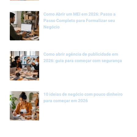
Como Abrir um MEI em 2026: Passo a
Passo Completo para Formalizar seu
Negócio
Como abrir agência de publicidade em
2026: guia para começar com segurança
10 ideias de negócio com pouco dinheiro
para começar em 2026