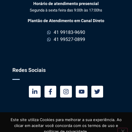
Horário de atendimento presencial
Segunda à sexta feira das 9:00h às 17:00hs
Plantão de Atendimento em Canal Direto
41 99183-9690
41 99527-0899
Redes Sociais
Este site utiliza Cookies para melhorar a sua experiência. Ao
1
clicar em aceitar você concorda com os termos de uso e
Copyright © 2022 Desenvolvido pela Contabilit All Rights
Fale conosco
políticas de privacidade.